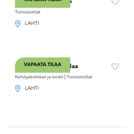
VAPAATA TILAA
Lahden Tiedepuisto
Toimistotilat
LAHTI
VAPAATA TILAA
Fellmannia – Liiketilaa
|
Kehityskohteet ja tontit
Toimistotilat
LAHTI