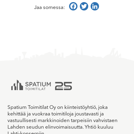
Facebook
Twitter
LinkedIn
Jaa somessa:
Spatium Toimitilat Oy on kiinteistöyhtiö, joka
kehittää ja vuokraa toimitiloja joustavasti ja
vastuullisesti markkinoiden tarpeisiin vahvistaen
Lahden seudun elinvoimaisuutta. Yhtiö kuuluu
Lahti-konserniin.