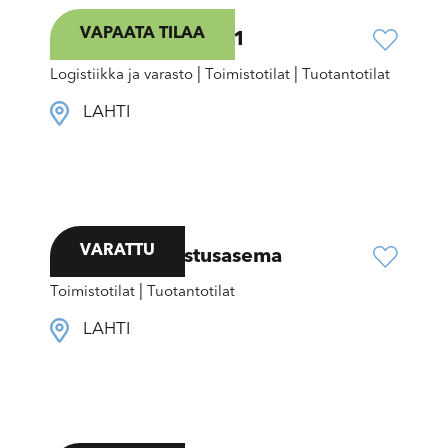
VAPAATA TILAA
Kallio-Pietilänkatu 1
|
|
Logistiikka ja varasto
Toimistotilat
Tuotantotilat
LAHTI
VARATTU
Paavolan pelastusasema
|
Toimistotilat
Tuotantotilat
LAHTI