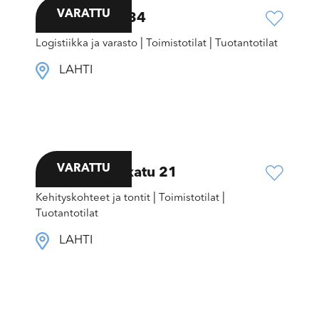
VARATTU
Kiveriönkatu 34
|
|
Logistiikka ja varasto
Toimistotilat
Tuotantotilat
LAHTI
VARATTU
Svinhufvudinkatu 21
|
|
Kehityskohteet ja tontit
Toimistotilat
Tuotantotilat
LAHTI