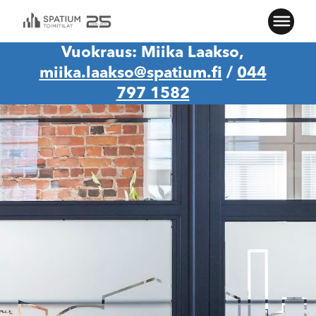
Vuokraus: Miika Laakso,
miika.laakso@spatium.fi
/
044
797 1582