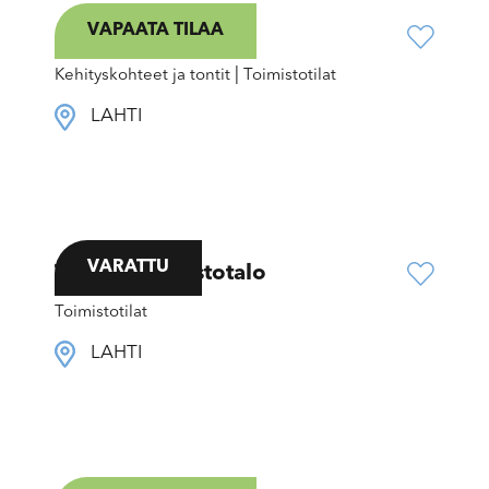
VAPAATA TILAA
Sammon8
|
Kehityskohteet ja tontit
Toimistotilat
LAHTI
VARATTU
Tikkula-toimistotalo
Toimistotilat
LAHTI