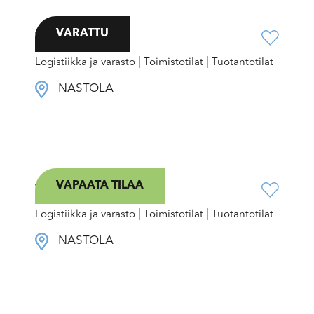
VARATTU
Wipaktie 1
|
|
Logistiikka ja varasto
Toimistotilat
Tuotantotilat
NASTOLA
VAPAATA TILAA
Varikontie 9
|
|
Logistiikka ja varasto
Toimistotilat
Tuotantotilat
NASTOLA