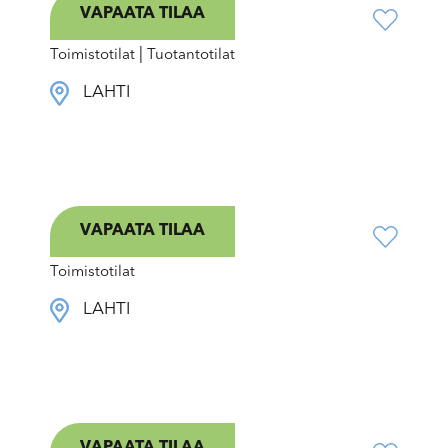
VAPAATA TILAA
Moukarikatu 13
|
Toimistotilat
Tuotantotilat
LAHTI
VAPAATA TILAA
Fellmannia
Toimistotilat
LAHTI