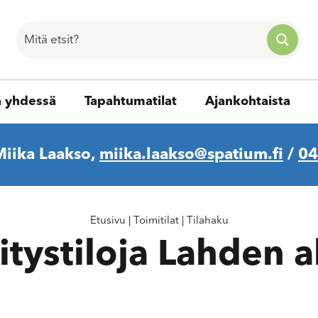
n yhdessä
Tapahtumatilat
Ajankohtaista
Miika Laakso,
miika.laakso@spatium.fi
/
04
Etusivu
|
Toimitilat
|
Tilahaku
itystiloja Lahden a