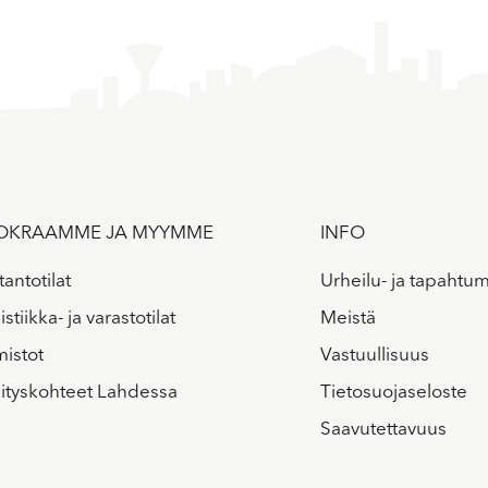
OKRAAMME JA MYYMME
INFO
antotilat
Urheilu- ja tapahtum
stiikka- ja varastotilat
Meistä
mistot
Vastuullisuus
ityskohteet Lahdessa
Tietosuojaseloste
Saavutettavuus