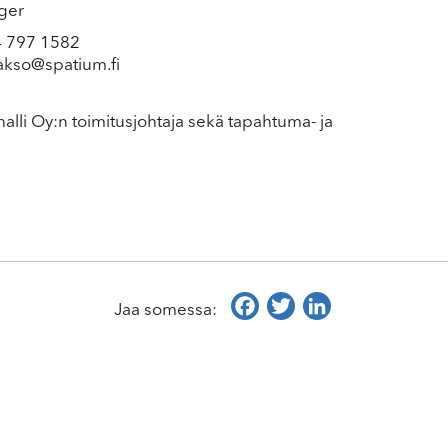
ger
 797 1582
akso@spatium.fi
alli Oy:n toimitusjohtaja sekä tapahtuma- ja
Facebook
Twitter
LinkedIn
Jaa somessa: