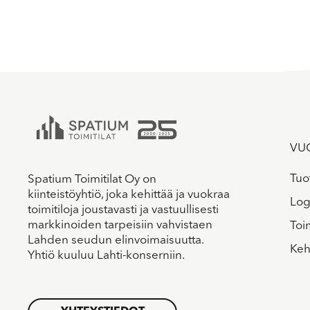
VU
Tuot
Spatium Toimitilat Oy on
kiinteistöyhtiö, joka kehittää ja vuokraa
Logi
toimitiloja joustavasti ja vastuullisesti
markkinoiden tarpeisiin vahvistaen
Toi
Lahden seudun elinvoimaisuutta.
Keh
Yhtiö kuuluu Lahti-konserniin.