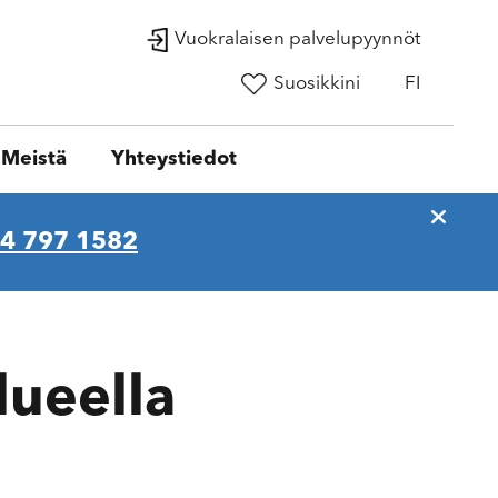
Vuokralaisen palvelupyynnöt
Suosikkini
FI
Meistä
Yhteystiedot
4 797 1582
lueella