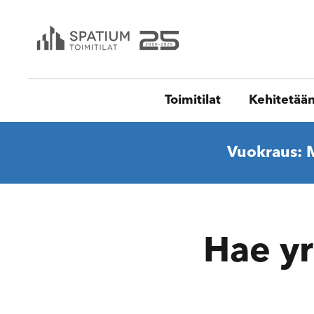
Toimitilat
Kehitetää
Vuokraus: 
Hae yr