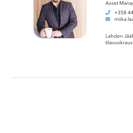
Asset Mana
+358 44
miika.la
Lahden Jääh
tilavuokraus