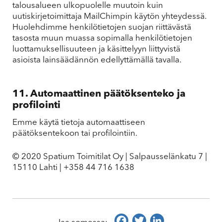
talousalueen ulkopuolelle muutoin kuin
uutiskirjetoimittaja MailChimpin käytön yhteydessä.
Huolehdimme henkilötietojen suojan riittävästä
tasosta muun muassa sopimalla henkilötietojen
luottamuksellisuuteen ja käsittelyyn liittyvistä
asioista lainsäädännön edellyttämällä tavalla.
11. Automaattinen päätöksenteko ja
profilointi
Emme käytä tietoja automaattiseen
päätöksentekoon tai profilointiin.
© 2020 Spatium Toimitilat Oy | Salpausselänkatu 7 |
15110 Lahti | +358 44 716 1638
Facebook
Twitter
LinkedIn