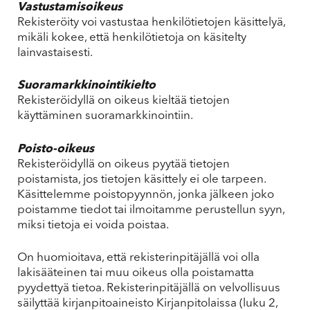
Vastustamisoikeus
Rekisteröity voi vastustaa henkilötietojen käsittelyä,
mikäli kokee, että henkilötietoja on käsitelty
lainvastaisesti.
Suoramarkkinointikielto
Rekisteröidyllä on oikeus kieltää tietojen
käyttäminen suoramarkkinointiin.
Poisto-oikeus
Rekisteröidyllä on oikeus pyytää tietojen
poistamista, jos tietojen käsittely ei ole tarpeen.
Käsittelemme poistopyynnön, jonka jälkeen joko
poistamme tiedot tai ilmoitamme perustellun syyn,
miksi tietoja ei voida poistaa.
On huomioitava, että rekisterinpitäjällä voi olla
lakisääteinen tai muu oikeus olla poistamatta
pyydettyä tietoa. Rekisterinpitäjällä on velvollisuus
säilyttää kirjanpitoaineisto Kirjanpitolaissa (luku 2,