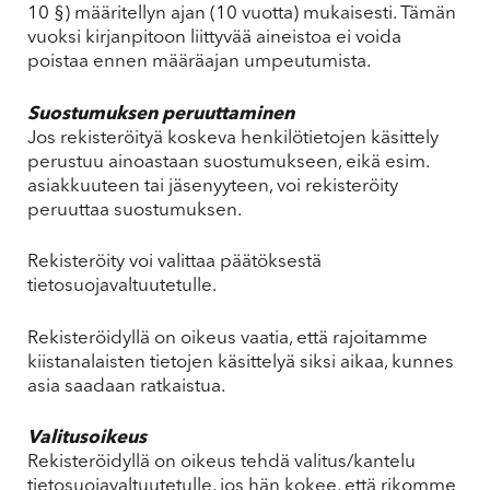
10 §) määritellyn ajan (10 vuotta) mukaisesti. Tämän
vuoksi kirjanpitoon liittyvää aineistoa ei voida
poistaa ennen määräajan umpeutumista.
Suostumuksen peruuttaminen
Jos rekisteröityä koskeva henkilötietojen käsittely
perustuu ainoastaan suostumukseen, eikä esim.
asiakkuuteen tai jäsenyyteen, voi rekisteröity
peruuttaa suostumuksen.
Rekisteröity voi valittaa päätöksestä
tietosuojavaltuutetulle.
Rekisteröidyllä on oikeus vaatia, että rajoitamme
kiistanalaisten tietojen käsittelyä siksi aikaa, kunnes
asia saadaan ratkaistua.
Valitusoikeus
Rekisteröidyllä on oikeus tehdä valitus/kantelu
tietosuojavaltuutetulle, jos hän kokee, että rikomme