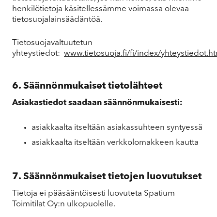
henkilötietoja käsitellessämme voimassa olevaa
tietosuojalainsäädäntöä.
Tietosuojavaltuutetun
yhteystiedot:
www.tietosuoja.fi/fi/index/yhteystiedot.h
6. Säännönmukaiset tietolähteet
Asiakastiedot saadaan säännönmukaisesti:
asiakkaalta itseltään asiakassuhteen syntyessä
asiakkaalta itseltään verkkolomakkeen kautta
7. Säännönmukaiset tietojen luovutukset
Tietoja ei pääsääntöisesti luovuteta Spatium
Toimitilat Oy:n ulkopuolelle.