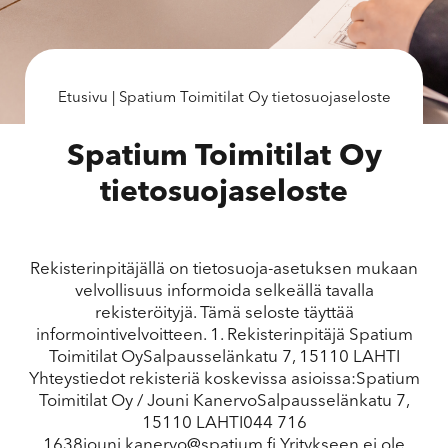
Etusivu
|
Spatium Toimitilat Oy tietosuojaseloste
Spatium Toimitilat Oy
tietosuojaseloste
Rekisterinpitäjällä on tietosuoja-asetuksen mukaan
velvollisuus informoida selkeällä tavalla
rekisteröityjä. Tämä seloste täyttää
informointivelvoitteen. 1. Rekisterinpitäjä Spatium
Toimitilat OySalpausselänkatu 7, 15110 LAHTI
Yhteystiedot rekisteriä koskevissa asioissa:Spatium
Toimitilat Oy / Jouni KanervoSalpausselänkatu 7,
15110 LAHTI044 716
1638jouni.kanervo@spatium.fi Yritykseen ei ole