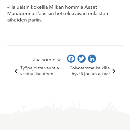
–Haluaisin kokeilla Miikan hommia Asset
Managerina. Pääsisin hetkeksi aivan erilaisten
aiheiden pariin.
Facebook
Twitter
LinkedIn
Jaa somessa:
Työpajoista vauhtia
Toivotamme kaikille
vastuullisuuteen
hyvää joulun aikaa!