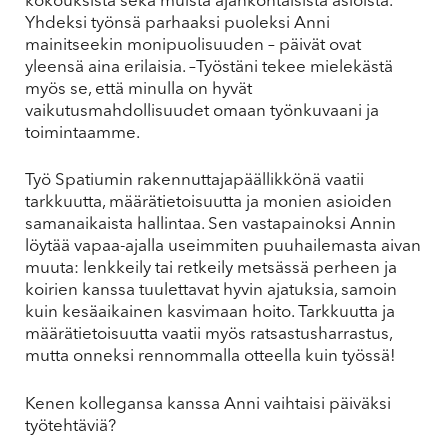
kokouksista sekä muista ajankohtaisista asioista.
Yhdeksi työnsä parhaaksi puoleksi Anni
mainitseekin monipuolisuuden – päivät ovat
yleensä aina erilaisia. –Työstäni tekee mielekästä
myös se, että minulla on hyvät
vaikutusmahdollisuudet omaan työnkuvaani ja
toimintaamme.
Työ Spatiumin rakennuttajapäällikkönä vaatii
tarkkuutta, määrätietoisuutta ja monien asioiden
samanaikaista hallintaa. Sen vastapainoksi Annin
löytää vapaa-ajalla useimmiten puuhailemasta aivan
muuta: lenkkeily tai retkeily metsässä perheen ja
koirien kanssa tuulettavat hyvin ajatuksia, samoin
kuin kesäaikainen kasvimaan hoito. Tarkkuutta ja
määrätietoisuutta vaatii myös ratsastusharrastus,
mutta onneksi rennommalla otteella kuin työssä!
Kenen kollegansa kanssa Anni vaihtaisi päiväksi
työtehtäviä?