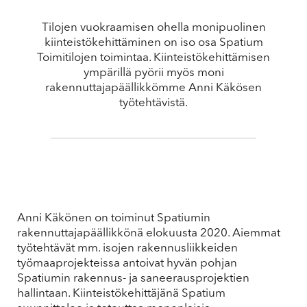
Tilojen vuokraamisen ohella monipuolinen
kiinteistökehittäminen on iso osa Spatium
Toimitilojen toimintaa. Kiinteistökehittämisen
ympärillä pyörii myös moni
rakennuttajapäällikkömme Anni Käkösen
työtehtävistä.
Anni Käkönen on toiminut Spatiumin
rakennuttajapäällikkönä elokuusta 2020. Aiemmat
työtehtävät mm. isojen rakennusliikkeiden
työmaaprojekteissa antoivat hyvän pohjan
Spatiumin rakennus- ja saneerausprojektien
hallintaan. Kiinteistökehittäjänä Spatium