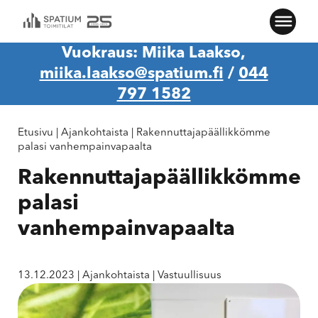
Vuokraus: Miika Laakso,
miika.laakso@spatium.fi
/
044
797 1582
Etusivu
|
Ajankohtaista
|
Rakennuttajapäällikkömme
palasi vanhempainvapaalta
Rakennuttajapäällikkömme
palasi
vanhempainvapaalta
13.12.2023
|
Ajankohtaista
|
Vastuullisuus