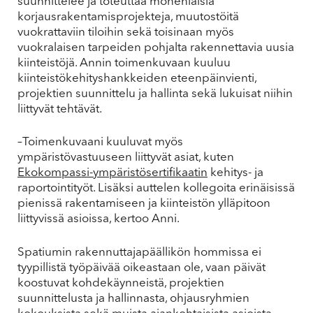
suunnittelee ja toteuttaa monenlaisia
korjausrakentamisprojekteja, muutostöitä
vuokrattaviin tiloihin sekä toisinaan myös
vuokralaisen tarpeiden pohjalta rakennettavia uusia
kiinteistöjä. Annin toimenkuvaan kuuluu
kiinteistökehityshankkeiden eteenpäinvienti,
projektien suunnittelu ja hallinta sekä lukuisat niihin
liittyvät tehtävät.
–Toimenkuvaani kuuluvat myös
ympäristövastuuseen liittyvät asiat, kuten
Ekokompassi-ympäristösertifikaatin
kehitys- ja
raportointityöt. Lisäksi auttelen kollegoita erinäisissä
pienissä rakentamiseen ja kiinteistön ylläpitoon
liittyvissä asioissa, kertoo Anni.
Spatiumin rakennuttajapäällikön hommissa ei
tyypillistä työpäivää oikeastaan ole, vaan päivät
koostuvat kohdekäynneistä, projektien
suunnittelusta ja hallinnasta, ohjausryhmien