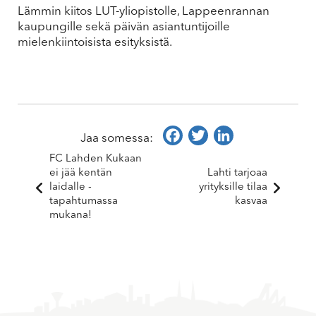
Lämmin kiitos LUT-yliopistolle, Lappeenrannan
kaupungille sekä päivän asiantuntijoille
mielenkiintoisista esityksistä.
Facebook
Twitter
LinkedIn
Jaa somessa:
FC Lahden Kukaan
ei jää kentän
Lahti tarjoaa
laidalle -
yrityksille tilaa
tapahtumassa
kasvaa
mukana!