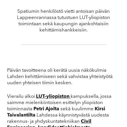
Spatiumin henkilöstö vietti antoisan päivän
Lappeenrannassa tutustuen LUT-yliopiston
toimintaan sekä kaupungin ajankohtaisiin
kehittämishankkeisiin.
Päivän tavoitteena oli kerätä uusia näkökulmia
Lahden kehittämiseen sekä vahvistaa yhteistyötä
uuden yhteisen tiimin kesken.
Vierailu alkoi
LUT-yliopiston
kampuksella, jossa
saimme mielenkiintoisen esittelyn yliopiston
toiminnasta
Petri Ajolta
sekä kuulimme
Kirsi
Taivalantilta
Lahdessa käynnistyvästä uudesta
rakennus- ja yhdyskuntatekniikan
Civil