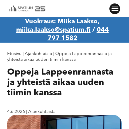
Vuokraus: Miika Laakso,
miika.laakso@spatium.fi
/
044
797 1582
Etusivu
|
Ajankohtaista
|
Oppeja Lappeenrannasta ja
yhteistä aikaa uuden tiimin kanssa
Oppeja Lappeenrannasta
ja yhteistä aikaa uuden
tiimin kanssa
4.6.2026
|
Ajankohtaista