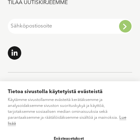
TILAA UUTISKIRJEEMME
Tietoa sivustolla käytetyistä evästeistä
Käytämme sivustollamme evästeitä kerätäksemme ja
analysoidaksemme sivuston suorituskykyä ja käyttöä,
tarjotaksemme sosiaalisen median ominaisuuksia sekä
parantaaksemme ja räätälöidäksemme sisältöä ja mainoksia.
Lue
lisää
Evästeasetukset