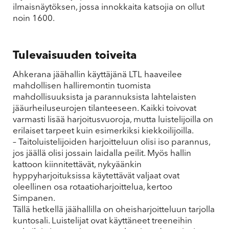
ilmaisnäytöksen, jossa innokkaita katsojia on ollut
noin 1600.
Tulevaisuuden toiveita
Ahkerana jäähallin käyttäjänä LTL haaveilee
mahdollisen halliremontin tuomista
mahdollisuuksista ja parannuksista lahtelaisten
jääurheiluseurojen tilanteeseen. Kaikki toivovat
varmasti lisää harjoitusvuoroja, mutta luistelijoilla on
erilaiset tarpeet kuin esimerkiksi kiekkoilijoilla.
– Taitoluistelijoiden harjoitteluun olisi iso parannus,
jos jäällä olisi jossain laidalla peilit. Myös hallin
kattoon kiinnitettävät, nykyäänkin
hyppyharjoituksissa käytettävät valjaat ovat
oleellinen osa rotaatioharjoittelua, kertoo
Simpanen.
Tällä hetkellä jäähallilla on oheisharjoitteluun tarjolla
kuntosali. Luistelijat ovat käyttäneet treeneihin