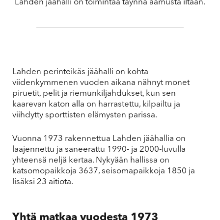
Lahden jäähalli on toimintaa täynnä aamusta iltaan.
Lahden perinteikäs jäähalli on kohta
viidenkymmenen vuoden aikana nähnyt monet
piruetit, pelit ja riemunkiljahdukset, kun sen
kaarevan katon alla on harrastettu, kilpailtu ja
viihdytty sporttisten elämysten parissa.
Vuonna 1973 rakennettua Lahden jäähallia on
laajennettu ja saneerattu 1990- ja 2000-luvulla
yhteensä neljä kertaa. Nykyään hallissa on
katsomopaikkoja 3637, seisomapaikkoja 1850 ja
lisäksi 23 aitiota.
Yhtä matkaa vuodesta 1973