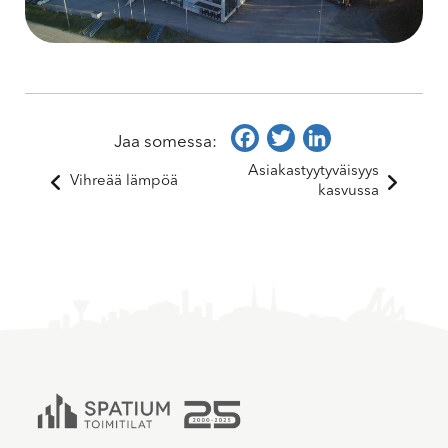
Facebook
Twitter
LinkedIn
Jaa somessa:
Asiakastyytyväisyys
Vihreää lämpöä
kasvussa