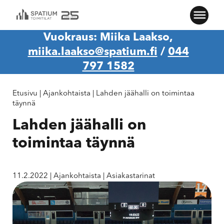
Vuokraus: Miika Laakso,
miika.laakso@spatium.fi
/
044
797 1582
Etusivu
|
Ajankohtaista
|
Lahden jäähalli on toimintaa
täynnä
Lahden jäähalli on
toimintaa täynnä
11.2.2022
|
Ajankohtaista
|
Asiakastarinat