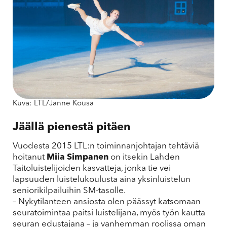
Kuva: LTL/Janne Kousa
Jäällä pienestä pitäen
Vuodesta 2015 LTL:n toiminnanjohtajan tehtäviä
hoitanut
Miia Simpanen
on itsekin Lahden
Taitoluistelijoiden kasvatteja, jonka tie vei
lapsuuden luistelukoulusta aina yksinluistelun
seniorikilpailuihin SM-tasolle.
– Nykytilanteen ansiosta olen päässyt katsomaan
seuratoimintaa paitsi luistelijana, myös työn kautta
seuran edustajana – ja vanhemman roolissa oman