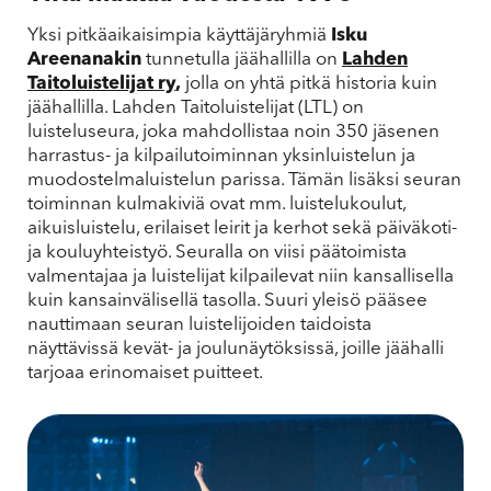
Yksi pitkäaikaisimpia käyttäjäryhmiä
Isku
Areenanakin
tunnetulla jäähallilla on
Lahden
Taitoluistelijat ry
,
jolla on yhtä pitkä historia kuin
jäähallilla. Lahden Taitoluistelijat (LTL) on
luisteluseura, joka mahdollistaa noin 350 jäsenen
harrastus- ja kilpailutoiminnan yksinluistelun ja
muodostelmaluistelun parissa. Tämän lisäksi seuran
toiminnan kulmakiviä ovat mm. luistelukoulut,
aikuisluistelu, erilaiset leirit ja kerhot sekä päiväkoti-
ja kouluyhteistyö. Seuralla on viisi päätoimista
valmentajaa ja luistelijat kilpailevat niin kansallisella
kuin kansainvälisellä tasolla. Suuri yleisö pääsee
nauttimaan seuran luistelijoiden taidoista
näyttävissä kevät- ja joulunäytöksissä, joille jäähalli
tarjoaa erinomaiset puitteet.