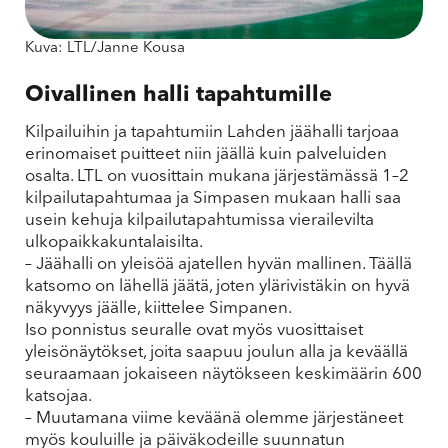
Kuva: LTL/Janne Kousa
Oivallinen halli tapahtumille
Kilpailuihin ja tapahtumiin Lahden jäähalli tarjoaa
erinomaiset puitteet niin jäällä kuin palveluiden
osalta. LTL on vuosittain mukana järjestämässä 1–2
kilpailutapahtumaa ja Simpasen mukaan halli saa
usein kehuja kilpailutapahtumissa vierailevilta
ulkopaikkakuntalaisilta.
– Jäähalli on yleisöä ajatellen hyvän mallinen. Täällä
katsomo on lähellä jäätä, joten ylärivistäkin on hyvä
näkyvyys jäälle, kiittelee Simpanen.
Iso ponnistus seuralle ovat myös vuosittaiset
yleisönäytökset, joita saapuu joulun alla ja keväällä
seuraamaan jokaiseen näytökseen keskimäärin 600
katsojaa.
– Muutamana viime keväänä olemme järjestäneet
myös kouluille ja päiväkodeille suunnatun