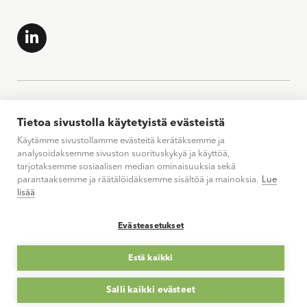
Tietoa sivustolla käytetyistä evästeistä
Käytämme sivustollamme evästeitä kerätäksemme ja
analysoidaksemme sivuston suorituskykyä ja käyttöä,
tarjotaksemme sosiaalisen median ominaisuuksia sekä
parantaaksemme ja räätälöidäksemme sisältöä ja mainoksia.
Lue
lisää
Evästeasetukset
Estä kaikki
Salli kaikki evästeet
© 2026 Spatium Toimitilat Oy