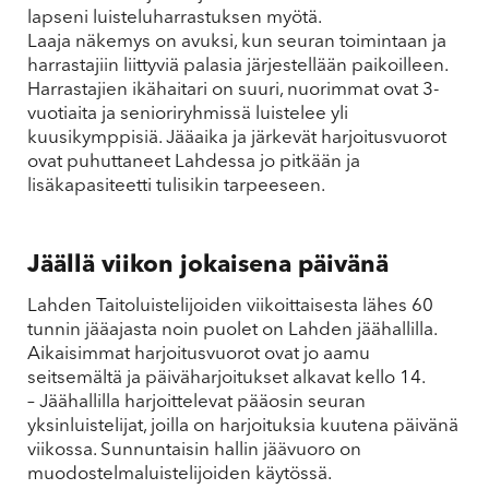
lapseni luisteluharrastuksen myötä.
Laaja näkemys on avuksi, kun seuran toimintaan ja
harrastajiin liittyviä palasia järjestellään paikoilleen.
Harrastajien ikähaitari on suuri, nuorimmat ovat 3-
vuotiaita ja senioriryhmissä luistelee yli
kuusikymppisiä. Jääaika ja järkevät harjoitusvuorot
ovat puhuttaneet Lahdessa jo pitkään ja
lisäkapasiteetti tulisikin tarpeeseen.
Jäällä viikon jokaisena päivänä
Lahden Taitoluistelijoiden viikoittaisesta lähes 60
tunnin jääajasta noin puolet on Lahden jäähallilla.
Aikaisimmat harjoitusvuorot ovat jo aamu
seitsemältä ja päiväharjoitukset alkavat kello 14.
– Jäähallilla harjoittelevat pääosin seuran
yksinluistelijat, joilla on harjoituksia kuutena päivänä
viikossa. Sunnuntaisin hallin jäävuoro on
muodostelmaluistelijoiden käytössä.