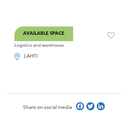
AVAILABLE SPACE
Mukkulankatu 18
Logistics and warehouse
LAHTI
Facebook
Twitter
LinkedIn
Share on social media