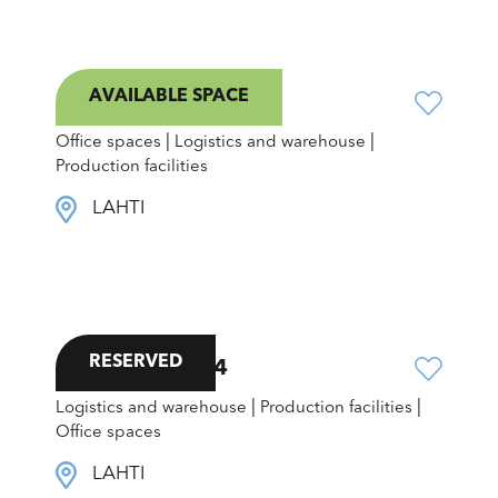
AVAILABLE SPACE
Kallio-Pietilänkatu 1
|
|
Office spaces
Logistics and warehouse
Production facilities
LAHTI
RESERVED
Kiveriönkatu 34
|
|
Logistics and warehouse
Production facilities
Office spaces
LAHTI