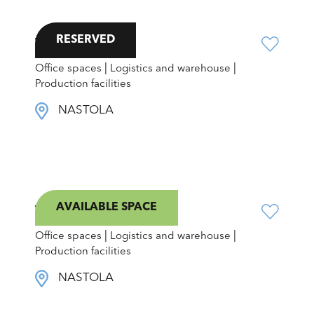
RESERVED
Wipaktie 1
|
|
Office spaces
Logistics and warehouse
Production facilities
NASTOLA
AVAILABLE SPACE
Varikontie 9
|
|
Office spaces
Logistics and warehouse
Production facilities
NASTOLA